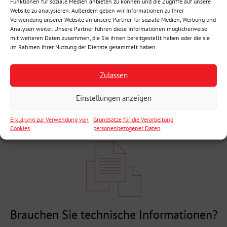
Funktionen für soziale Medien anbieten zu können und die Zugriffe auf unsere
Über duzende NOVAHOME Häuser freuen sich unsere zufriedenen Kunden.
Website zu analysieren. Außerdem geben wir Informationen zu Ihrer
Verwendung unserer Website an unsere Partner für soziale Medien, Werbung und
Analysen weiter. Unsere Partner führen diese Informationen möglicherweise
Das aktuelle Angebot der Häuser inkl. der Preise finden Sie
mit weiteren Daten zusammen, die Sie ihnen bereitgestellt haben oder die sie
unter der Website NOVAHOME.
im Rahmen Ihrer Nutzung der Dienste gesammelt haben.
Zulassen
Einstellungen anzeigen
Erklärung zur Verwendung von
Grundsätze für die Verarbeitung
Cookies
personenbezogener Daten
Brauchen Sie technische Informationen?