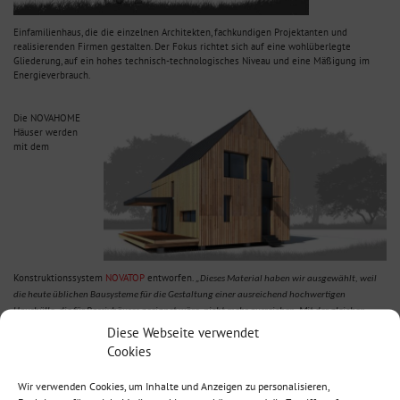
Einfamilienhaus, die die einzelnen Architekten, fachkundigen Projektanten und
realisierenden Firmen gestalten. Der Fokus richtet sich auf eine wohlüberlegte
Gliederung, auf ein hohes technisch-technologisches Niveau und eine Mäßigung im
Energieverbrauch.
Die NOVAHOME
Häuser werden
mit dem
Konstruktionssystem
NOVATOP
entworfen.
„Dieses Material haben wir ausgewählt, weil
die heute üblichen Bausysteme für die Gestaltung einer ausreichend hochwertigen
Haushülle, die für Passivhäuser geeignet wäre, nicht mehr ausreichen. Mit der gleichen
Akribie, mit der wir das Bausystem auswählten, haben wir auch die sonstigen Materialien
Diese Webseite verwendet
und Technologien ausgesucht, aus denen die Häuser aufgebaut werden. Die meisten
Cookies
Komponenten werden in der Tschechischen Republik hergestellt und wir können sie zu den
Weltbesten zählen.“
Wir verwenden Cookies, um Inhalte und Anzeigen zu personalisieren,