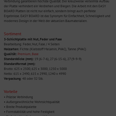
Verbindung garantieren höchste Qualität. Der kreuzweise verleimte Aufbau
der Platte verhindert ein Verdrehen und Biegen. Die Arbeit mit den EASY
BOARD Platten ist nicht nur einfach, sondern bringt auch perfekte
Ergebnisse. EASY BOARD ist das Synonym für Einfachheit, Schnelligkeit und
modernes Design in der Welt der aktuellen Baumaterialien.
Sortiment
3-Schichtplatte mit Nut, Feder und Fase
Bearbeitung: Feder, Nut, Fase / 4 Seiten
Holzarten:
Fichte (Klebstoff Melamin, PVAC), Tanne (PVAC)
Qualität:
Premium, Base
Standarddicke (mm):
19 (6-7-6), 27 (6-15-6), 27 (9-9-9)
Standardformat (mm):
Brutto: 625 x 2500, 625 x 3000, 1250 x 5000
Netto: 615 x 2490, 615 x 2990, 1240 x 4990
Verpackung
: 48 oder 32 Stk.
Vorteile
• Präzise Verbindung
• Außergewöhnliche Wohnsichtqualität
• Breite Produktpalette
• Formstabilität und hohe Festigkeit