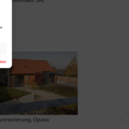
er-Passivhaus 3AE
ie
Daten
renovierung, Opava