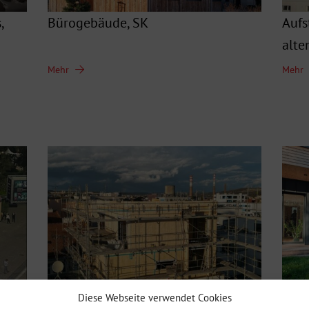
,
Bürogebäude, SK
Aufs
alte
Mehr
Mehr
Diese Webseite verwendet Cookies