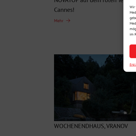
NOVATOP auf dem roten Teppich
Wir 
Cannes!
Medi
gebe
Mehr
Medi
mögl
im 
Erk
WOCHENENDHAUS, VRANOV