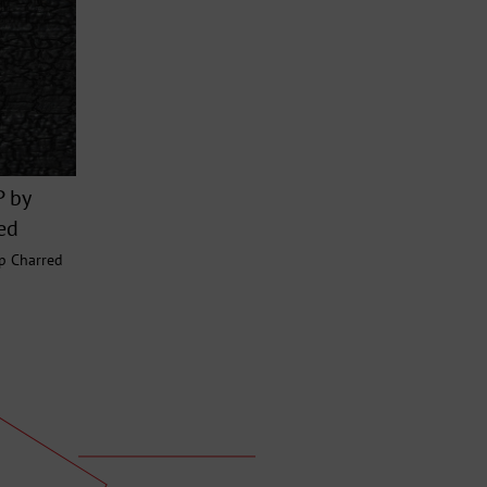
 by
ed
p Charred