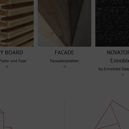
SY BOARD
FACADE
NOVATOP
Ennobl
Feder und Fase
Fassadenplatten
by Ennobled Dee