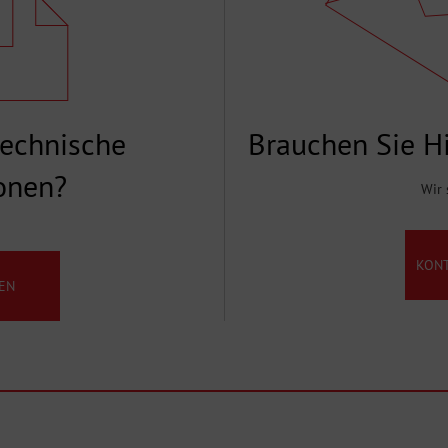
technische
Brauchen Sie Hi
onen?
Wir 
KON
EN