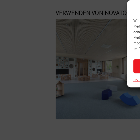
VERWENDEN VON NOVATOP AC
Wir 
Medi
gebe
Medi
mögl
im 
Erk